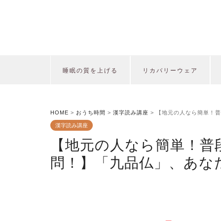
睡眠の質を上げる
リカバリーウェア
HOME
>
おうち時間
>
漢字読み講座
>
【地元の人なら簡単！普
漢字読み講座
【地元の人なら簡単！普
問！】「九品仏」、あな