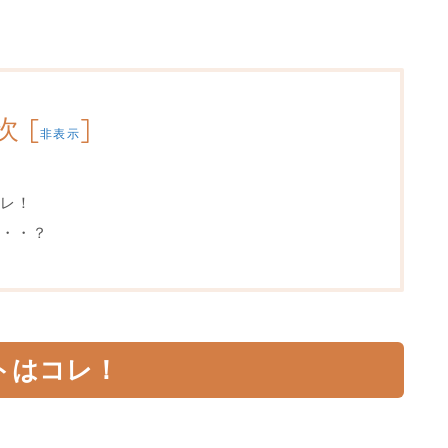
次
[
]
非表示
レ！
・・？
トはコレ！