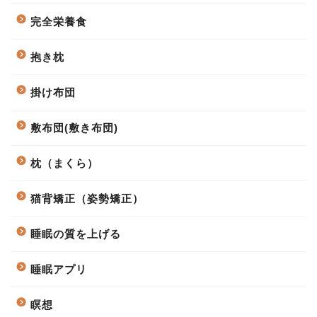
完全栄養食
抱き枕
掛け布団
敷布団(敷き布団)
枕（まくら）
猫背矯正（姿勢矯正）
睡眠の質を上げる
睡眠アプリ
瞑想