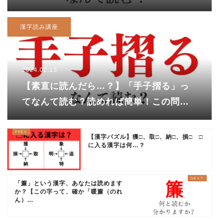
漢字読み講座
2024.02.13
【素直に読んだら…？】「手子摺る」っ
てなんて読む？読めれば簡単！この問題
に手子摺る人もいるかも？
【漢字パズル】獲□、取□、納□、損□ □
に入る漢字は何…？
「簾」という漢字、あなたは読めます
か？【この字って、確か「暖簾（のれ
ん）...