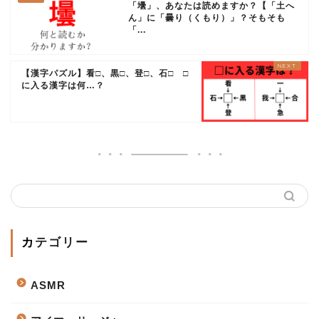
「壜」、あなたは読めますか？【「土へ
ん」に「曇り（くもり）」？そもそも
「...
【漢字パズル】看□、黒□、登□、石□ □
に入る漢字は何…？
カテゴリー
ASMR