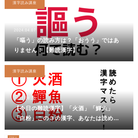
漢字読み講座
2024.04.07
「嘔う」の読み方は？「おうう」ではあ
りません！【難読漢字】
漢字読み講座
2021.08.20
【今日の難読漢字】「火酒」「鱓魚」
「白粉」この３の漢字、あなたは読めま
すか？