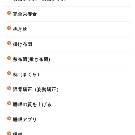
完全栄養食
抱き枕
掛け布団
敷布団(敷き布団)
枕（まくら）
猫背矯正（姿勢矯正）
睡眠の質を上げる
睡眠アプリ
瞑想