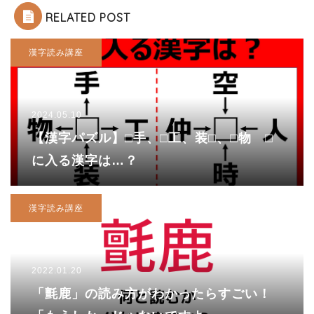
RELATED POST
漢字読み講座
2024.05.10
【漢字パズル】□手、□工、装□、□物 □
に入る漢字は…？
漢字読み講座
2022.01.20
「氈鹿」の読み方がわかったらすごい！