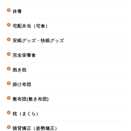
休養
宅配弁当（宅食）
安眠グッズ・快眠グッズ
完全栄養食
抱き枕
掛け布団
敷布団(敷き布団)
枕（まくら）
猫背矯正（姿勢矯正）