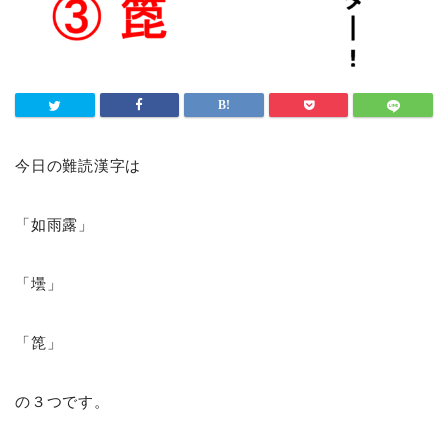
今日の難読漢字は
「如雨露」
「壜」
「箆」
の３つです。