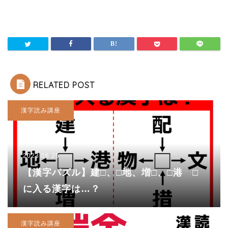
RELATED POST
漢字読み講座
2023.06.25
【漢字パズル】建□、□地、増□、□港 □
に入る漢字は…？
漢字読み講座