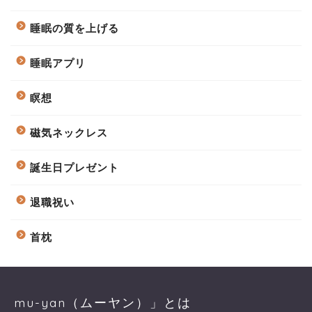
睡眠の質を上げる
睡眠アプリ
瞑想
磁気ネックレス
誕生日プレゼント
退職祝い
首枕
mu-yan（ムーヤン）」とは