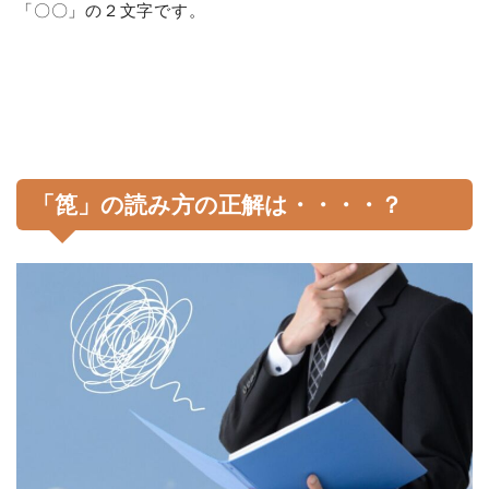
「〇〇」の２文字です。
「箆」の読み方の正解は・・・・？