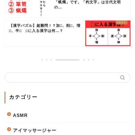
「蝋燭」です。「杓文字」は古代文明
の...
【漢字パズル】超難問！？加□、削□、増
□、半□ □に入る漢字は何…？
カテゴリー
ASMR
アイマッサージャー