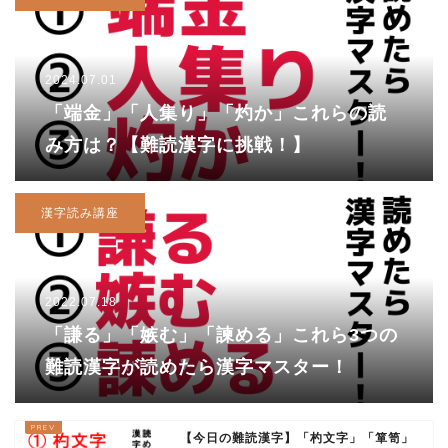
2024.07.01
「端金」「人集り」「灼か」これらの読
み方は？【難読漢字に挑戦！】
漢字読み講座
2022.07.18
「謙る」「嫉む」「諫める」これら3つの
難読漢字が読めたら漢字マスター！
【今日の難読漢字】「杓文字」「箪笥」