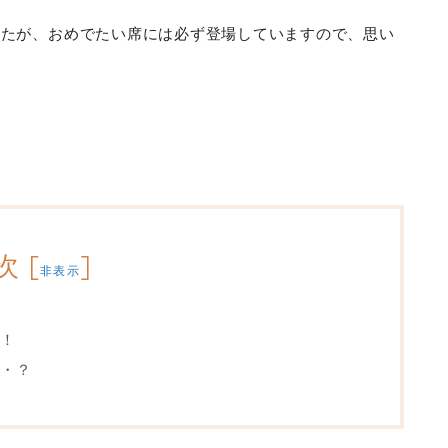
したが、おめでたい席には必ず登場していますので、思い
次
[
]
非表示
！
・？