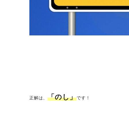
「のし」
正解は、
です！