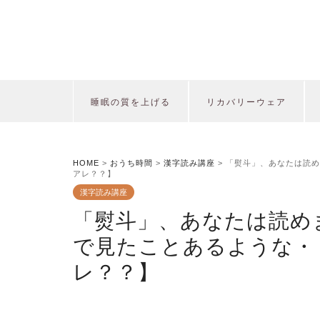
睡眠の質を上げる
リカバリーウェア
HOME
>
おうち時間
>
漢字読み講座
>
「熨斗」、あなたは読め
アレ？？】
漢字読み講座
「熨斗」、あなたは読め
で見たことあるような・
レ？？】