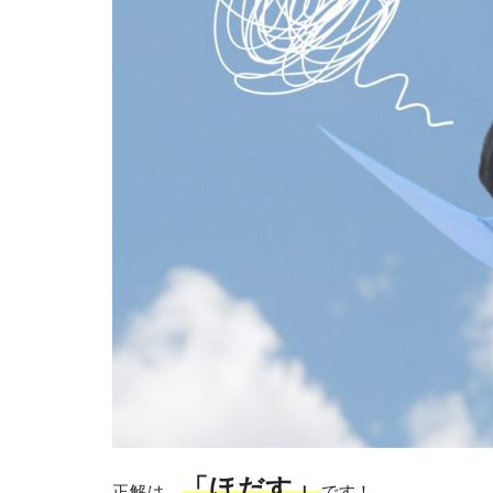
「ほだす」
正解は、
です！