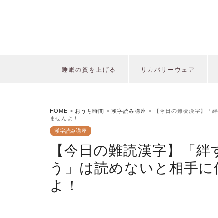
睡眠の質を上げる
リカバリーウェア
HOME
>
おうち時間
>
漢字読み講座
>
【今日の難読漢字】「絆
ませんよ！
漢字読み講座
【今日の難読漢字】「絆
う」は読めないと相手に
よ！