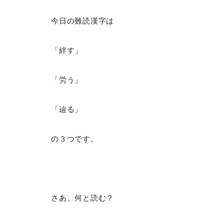
今日の難読漢字は
「絆す」
「労う」
「辿る」
の３つです。
さあ、何と読む？