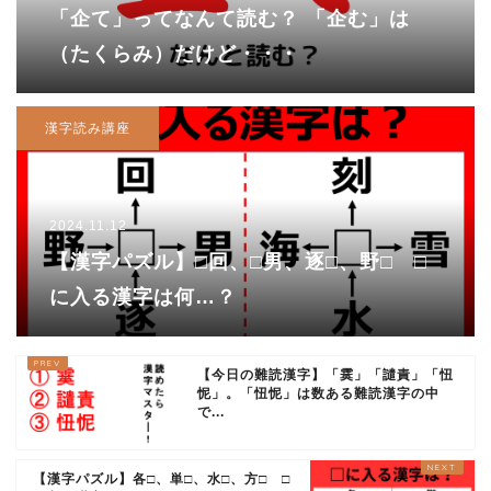
「企て」ってなんて読む？ 「企む」は
（たくらみ）だけど・・・
漢字読み講座
2024.11.12
【漢字パズル】□回、□男、逐□、野□ □
に入る漢字は何…？
【今日の難読漢字】「霙」「譴責」「忸
怩」。「忸怩」は数ある難読漢字の中
で...
【漢字パズル】各□、単□、水□、方□ □