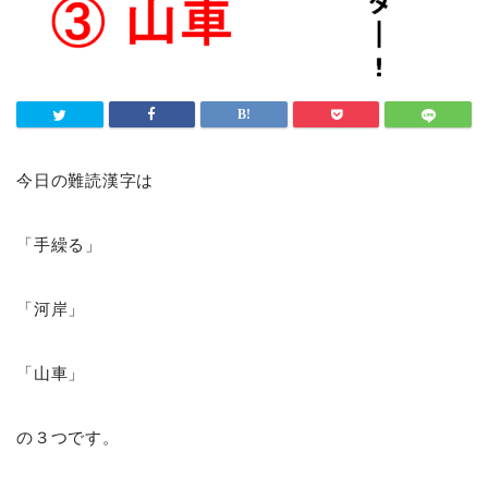
今日の難読漢字は
「手繰る」
「河岸」
「山車」
の３つです。