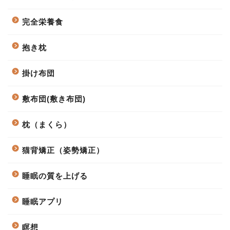
完全栄養食
抱き枕
掛け布団
敷布団(敷き布団)
枕（まくら）
猫背矯正（姿勢矯正）
睡眠の質を上げる
睡眠アプリ
瞑想