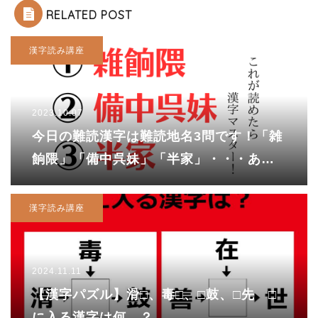
RELATED POST
漢字読み講座
2023.10.07
今日の難読漢字は難読地名3問です！「雑
餉隈」「備中呉妹」「半家」・・・あな
たは何問読めますか？
漢字読み講座
2024.11.11
【漢字パズル】滑□、毒□、□鼓、□先 □
に入る漢字は何…？