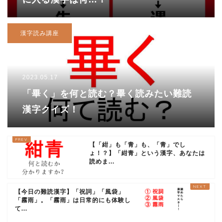
漢字読み講座
2023.05.17
「畢く」を何と読む？畢く読みたい難読
漢字クイズ！
【「紺」も「青」も、「青」でし
ょ！？】「紺青」という漢字、あなたは
読めま...
【今日の難読漢字】「祝詞」「風袋」
「霧雨」。「霧雨」は日常的にも体験し
て...