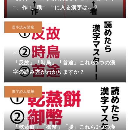
□、作□、職□ □に入る漢字は…？
漢字読み講座
2022.05.11
「反故」「時鳥」「首途」これら3つの漢
字の読み方がわかりますか？
漢字読み講座
2023.01.10
「乾蒸餅」「御幣」「腸」これら3つの漢