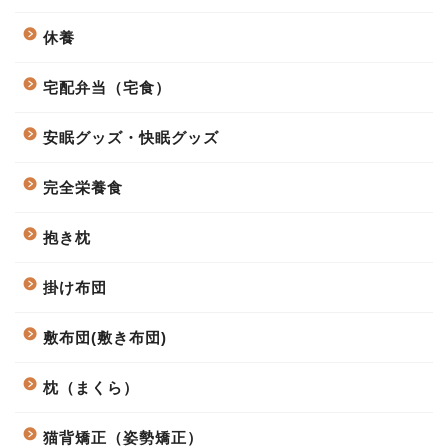
休養
宅配弁当（宅食）
安眠グッズ・快眠グッズ
完全栄養食
抱き枕
掛け布団
敷布団(敷き布団)
枕（まくら）
猫背矯正（姿勢矯正）