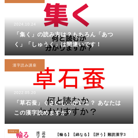
2024.10.24
「集く」の読み方は？もちろん「あつ
く」「しゅうく」は間違いです！
漢字読み講座
2022.05.20
「草石蚕」くさいし…かいこ？ あなたは
この漢字読めますか？
【輸る】【綿なる】【評う】難読漢字3