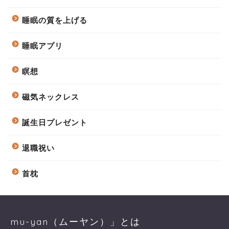
睡眠の質を上げる
睡眠アプリ
瞑想
磁気ネックレス
誕生日プレゼント
退職祝い
首枕
mu-yan（ムーヤン）」とは