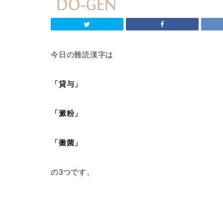
今日の難読漢字は
「貸与」
「澱粉」
「黴菌」
の3つです。