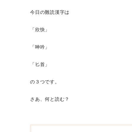
今日の難読漢字は
「欣快」
「呻吟」
「匕首」
の３つです。
さあ、何と読む？