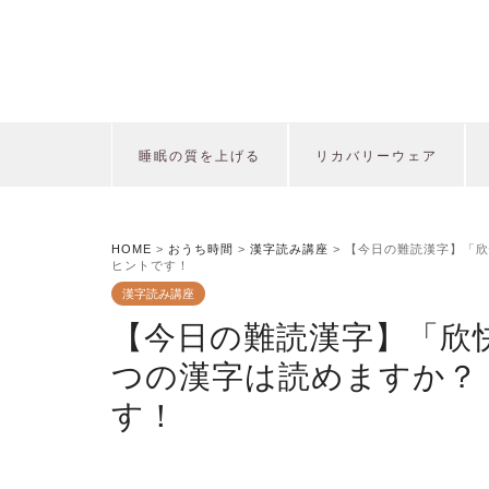
睡眠の質を上げる
リカバリーウェア
HOME
>
おうち時間
>
漢字読み講座
>
【今日の難読漢字】「欣
ヒントです！
漢字読み講座
【今日の難読漢字】「欣
つの漢字は読めますか？
す！