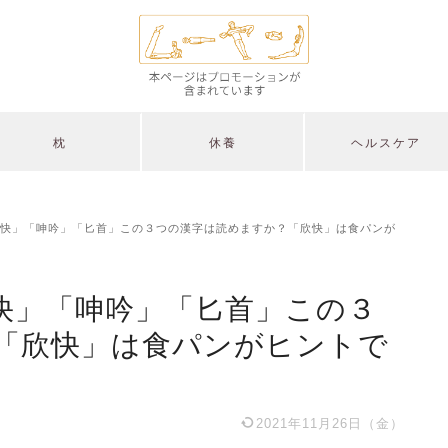
枕
休養
ヘルスケア
快」「呻吟」「匕首」この３つの漢字は読めますか？「欣快」は食パンが
快」「呻吟」「匕首」この３
「欣快」は食パンがヒントで
2021年11月26日（金）