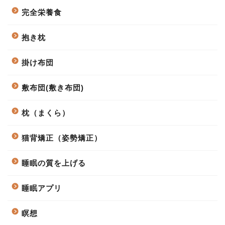
完全栄養食
抱き枕
掛け布団
敷布団(敷き布団)
枕（まくら）
猫背矯正（姿勢矯正）
睡眠の質を上げる
睡眠アプリ
瞑想