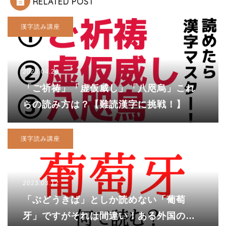
RELATED POST
漢字読み講座
2023.04.26
「ご祈祷」「虚仮威し」「八咫烏」これ
らの読み方は？【難読漢字に挑戦！】
漢字読み講座
2023.03.12
「ぶどうきば」としか読めない「葡萄
牙」ですがそれは間違い！ある外国の国