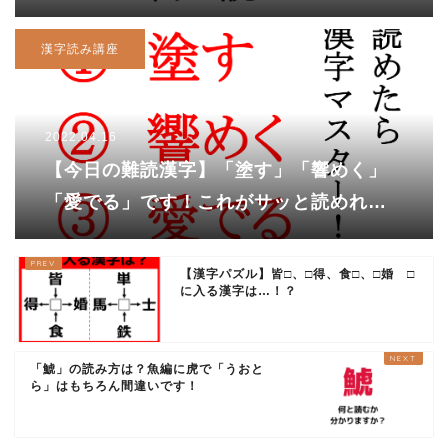
の名前なんですが・・・
漢字読み講座
2022.04.16
【今日の難読漢字】「塗す」「響めく」
「愛でる」です！これがサッと読めれば
カッコいい大人!?
【漢字パズル】皆□、□得、食□、□婚 □
に入る漢字は…！？
「鯱」の読み方は？魚編に虎で「うおと
ら」はもちろん間違いです！