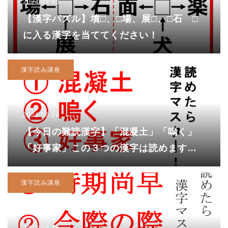
2024.03.30
【漢字パズル】墳□、□場、展□、□石 □
に入る漢字を当ててください！
漢字読み講座
2021.06.28
【今日の難読漢字】「混凝土」「嗚く」
「好事家」この３つの漢字は読めます
か？どれも難しくて「嗚いて」します
ね！
漢字読み講座
2022.08.20