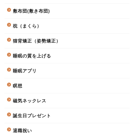
敷布団(敷き布団)
枕（まくら）
猫背矯正（姿勢矯正）
睡眠の質を上げる
睡眠アプリ
瞑想
磁気ネックレス
誕生日プレゼント
退職祝い