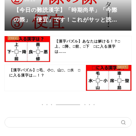
【今日の難読漢字】「時期尚早」「今際
の際」「便宜」です！これがサッと読め
ればカッコいい!!
【漢字パズル】あなたは解ける！？□
上、□降、□前、□下 □に入る漢字
は…...
【漢字パズル】□毛、小□、山□、□水 □
に入る漢字は…！？