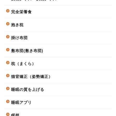
完全栄養食
抱き枕
掛け布団
敷布団(敷き布団)
枕（まくら）
猫背矯正（姿勢矯正）
睡眠の質を上げる
睡眠アプリ
瞑想