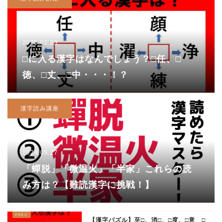
2025.02.23
□に入る漢字はなんでしょう？□任、□
徳、□丈、□中・・・！？
漢字読み講座
2024.05.27
「蟬脱」「微温火」「半家」これらの読
み方は？【難読漢字に挑戦！】
【漢字パズル】至□、消□、□度、□意 □