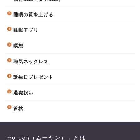
睡眠の質を上げる
睡眠アプリ
瞑想
磁気ネックレス
誕生日プレゼント
退職祝い
首枕
mu-yan（ムーヤン）」とは