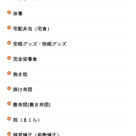
休養
宅配弁当（宅食）
安眠グッズ・快眠グッズ
完全栄養食
抱き枕
掛け布団
敷布団(敷き布団)
枕（まくら）
猫背矯正（姿勢矯正）