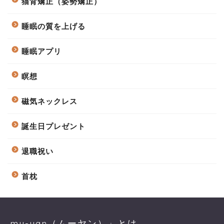
猫背矯正（姿勢矯正）
睡眠の質を上げる
睡眠アプリ
瞑想
磁気ネックレス
誕生日プレゼント
退職祝い
首枕
mu-yan（ムーヤン）」とは