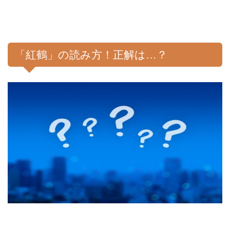
「紅鶴」の読み方！正解は…？