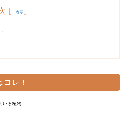
次
[
]
非表示
！
はコレ！
ている植物