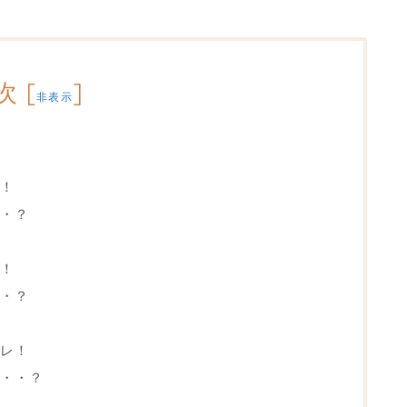
次
[
]
非表示
！
・？
！
・？
レ！
・・？