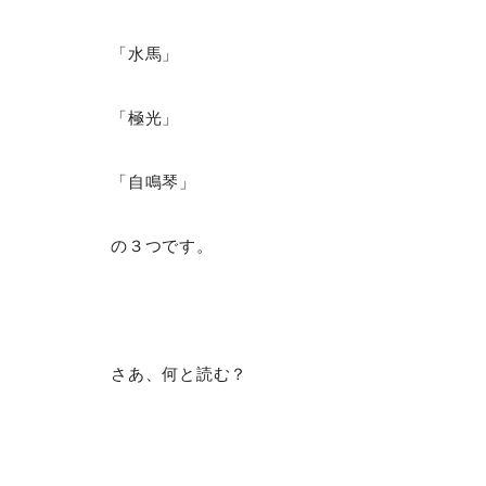
「水馬」
「極光」
「自鳴琴」
の３つです。
さあ、何と読む？