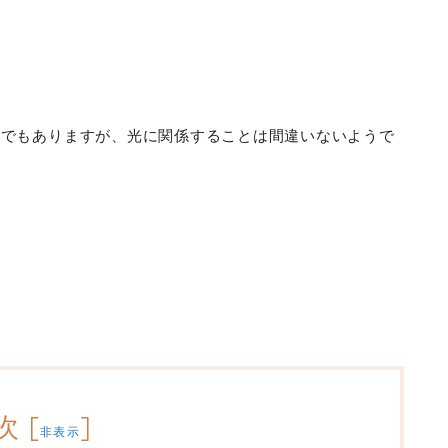
問でもありますが、光に関係することは間違いないようで
次
[
]
非表示