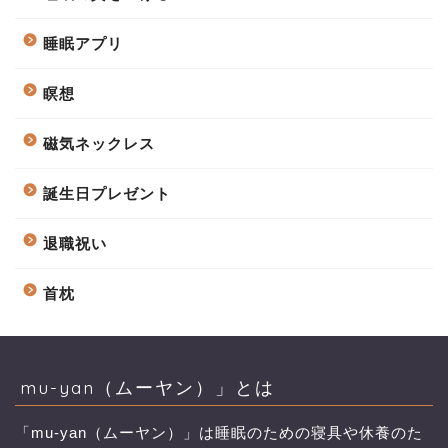
睡眠アプリ
瞑想
磁気ネックレス
誕生日プレゼント
退職祝い
首枕
mu-yan（ムーヤン）」とは
「mu-yan（ムーヤン）」は睡眠のための寝具や休養のた