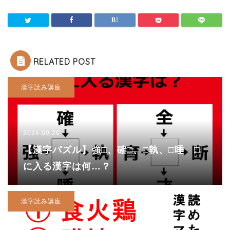
RELATED POST
漢字読み講座
2024.09.20
【漢字パズル】強□、確□、□執、□唾 □
に入る漢字は何…？
漢字読み講座