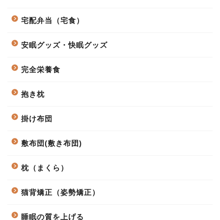
宅配弁当（宅食）
安眠グッズ・快眠グッズ
完全栄養食
抱き枕
掛け布団
敷布団(敷き布団)
枕（まくら）
猫背矯正（姿勢矯正）
睡眠の質を上げる