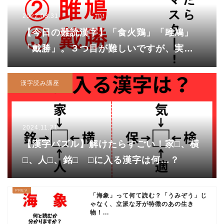
2022.03.31
【今日の難読漢字】「食火鶏」「雎鳩」
「戴勝」。３つ目が難しいですが、実は
これも鳥の仲間なんです！！
漢字読み講座
2024.11.21
【漢字パズル】解けたらすごい！家□、横
□、人□、銘□ □に入る漢字は何…？
「海象」って何て読む？「うみぞう」じ
ゃなく、立派な牙が特徴のあの生き
物！...