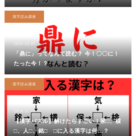
漢字読み講座
2022.10.20
「鼎に」ってなんて読む？ 今！〇〇に！
たった今！？
漢字読み講座
2024.11.21
【漢字パズル】解けたらすごい！家□、横
□、人□、銘□ □に入る漢字は何…？