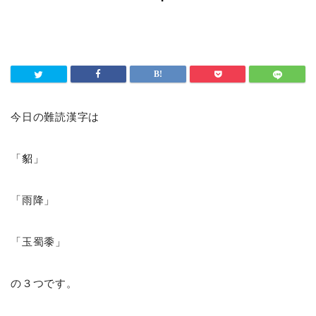
今日の難読漢字は
「貂」
「雨降」
「玉蜀黍」
の３つです。