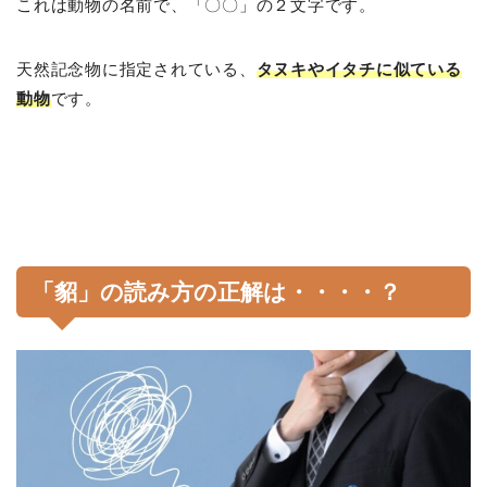
これは動物の名前で、「〇〇」の２文字です。
天然記念物に指定されている、
タヌキやイタチに似ている
動物
です。
「
貂
」の読み方の正解は・・・・？