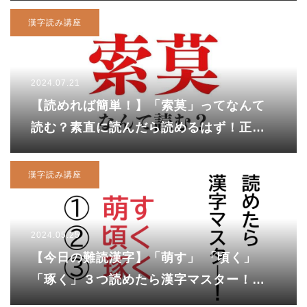
漢字読み講座
2024.07.21
【読めれば簡単！】「索莫」ってなんて
読む？素直に読んだら読めるはず！正解
は……
漢字読み講座
2024.05.25
【今日の難読漢字】「萌す」 「頃く」
「琢く」３つ読めたら漢字マスター！で
も「もえす」と読んでしまったら、、