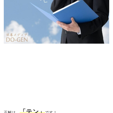
「テン」
正解は、
です！