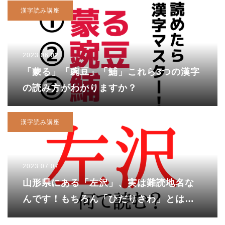
漢字読み講座
2023.06.02
「蒙る」「豌豆」「鯆」これら3つの漢字
の読み方がわかりますか？
漢字読み講座
2023.07.07
山形県にある「左沢」、実は難読地名な
んです！もちろん「ひだりさわ」とは読
まないので要注意！