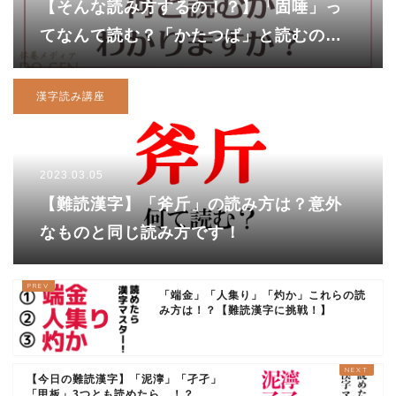
【そんな読み方するの！？】「固唾」っ
てなんて読む？「かたつば」と読むのは
惜しいですよ！
漢字読み講座
2023.03.05
【難読漢字】「斧斤」の読み方は？意外
なものと同じ読み方です！
「端金」「人集り」「灼か」これらの読
み方は！？【難読漢字に挑戦！】
【今日の難読漢字】「泥濘」「孑孑」
「甲板」3つとも読めたら…！？