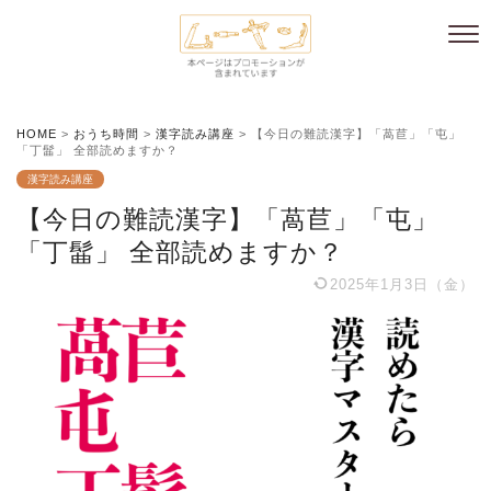
HOME
>
おうち時間
>
漢字読み講座
>
【今日の難読漢字】「萵苣」「屯」
「丁髷」 全部読めますか？
漢字読み講座
【今日の難読漢字】「萵苣」「屯」
「丁髷」 全部読めますか？
2025年1月3日（金）