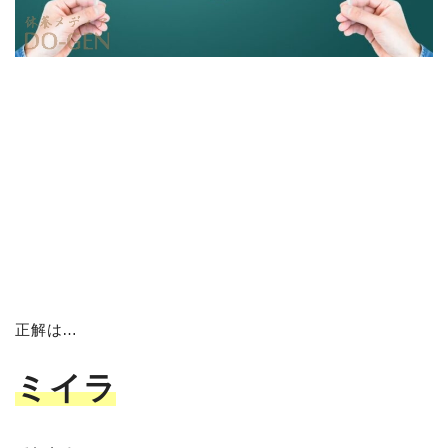
正解は…
ミイラ