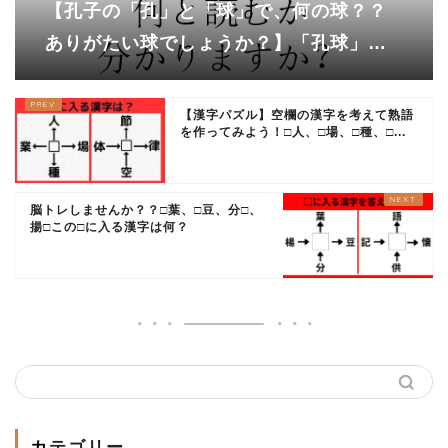
【孔子の「孔」と「球」で、何の球？？
ありがたい球でしょうか？】「孔球」、
あなたは読めますか？
【漢字パズル】空欄の漢字を考えて熟語
を作ってみよう！□人、□場、□種、□...
脳トレしませんか？？□葉、□豆、分□、
揚□この□に入る漢字は何？
カテゴリー