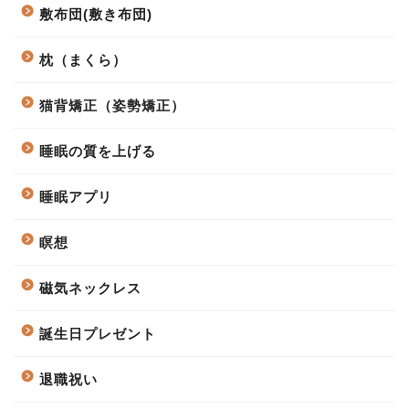
敷布団(敷き布団)
枕（まくら）
猫背矯正（姿勢矯正）
睡眠の質を上げる
睡眠アプリ
瞑想
磁気ネックレス
誕生日プレゼント
退職祝い