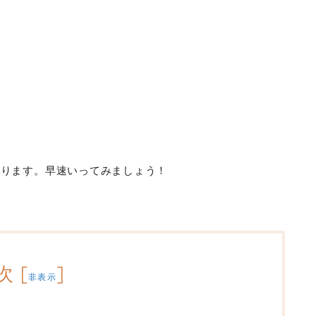
あります。早速いってみましょう！
次
[
]
非表示