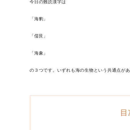
今日の難読漢字は
「海豹」
「儒艮」
「海象」
の３つです。いずれも海の生物という共通点が
目