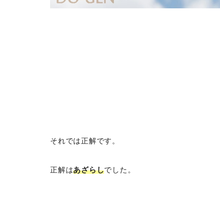
それでは正解です。
正解は
あざらし
でした。