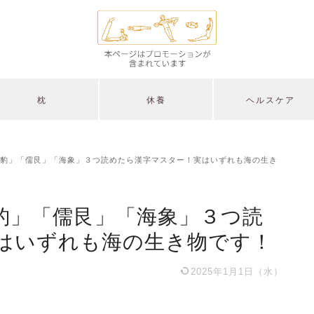
枕
休養
ヘルスケア
豹」「儒艮」「海象」３つ読めたら漢字マスター！実はいずれも海の生き
豹」「儒艮」「海象」３つ読
はいずれも海の生き物です！
2025年1月1日（水）