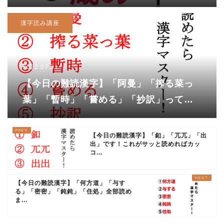
漢字読み講座
2022.07.31
【今日の難読漢字】「阿曼」「搾る菜っ
葉」「暫時」「嘗める」「抄訳」ってな
んて読む？
【今日の難読漢字】「釦」「兀兀」「出
出」です！これがサッと読めればカッ
コ...
【今日の難読漢字】「何方道」「与す
る」「密密」「鈍鈍」「住処」全部読め
ま...