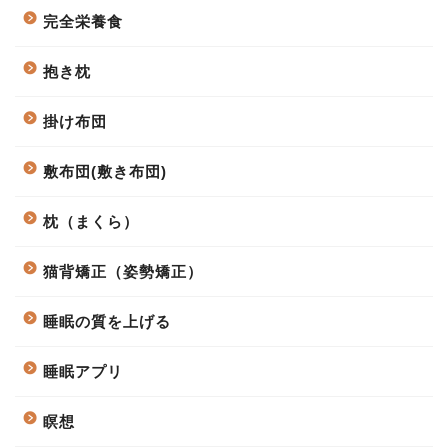
完全栄養食
抱き枕
掛け布団
敷布団(敷き布団)
枕（まくら）
猫背矯正（姿勢矯正）
睡眠の質を上げる
睡眠アプリ
瞑想