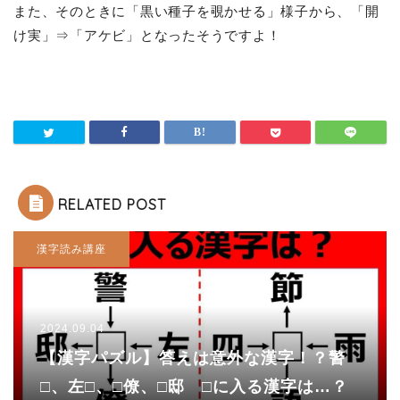
また、そのときに「黒い種子を覗かせる」様子から、「開
け実」⇒「アケビ」となったそうですよ！
RELATED POST
漢字読み講座
2024.09.04
【漢字パズル】答えは意外な漢字！？警
□、左□、□僚、□邸 □に入る漢字は…？