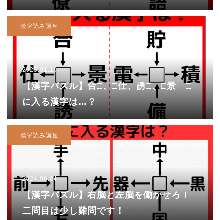
漢字読み講座
2025.01.10
【漢字パズル】合□、□仕、誘□、□景 □
に入る漢字は…？
漢字読み講座
2024.06.04
【漢字パズル】右脳と左脳を働かせろ！
二問目は少し難問です！