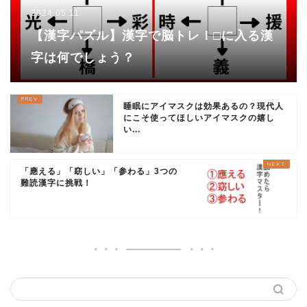
2024.05.11
【漢字パズル】漢字で脳トレ！□に入る漢
字は何でしょう？
睡眠にアイマスクは効果あるの？現代人
にこそ使ってほしいアイマスクの嬉し
い...
「應える」「窈しい」「参わる」3つの
難読漢字に挑戦！