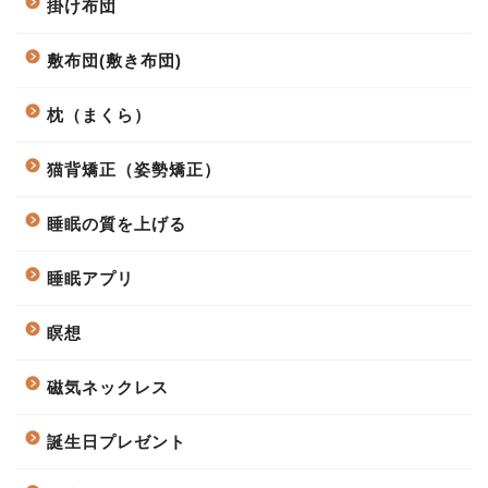
掛け布団
敷布団(敷き布団)
枕（まくら）
猫背矯正（姿勢矯正）
睡眠の質を上げる
睡眠アプリ
瞑想
磁気ネックレス
誕生日プレゼント