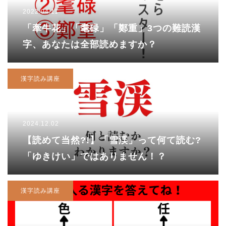
2022.04.11
「牽牛花」「耄碌」「鄭重」3つの難読漢
字、あなたは全部読めますか？
漢字読み講座
2024.12.02
【読めて当然?!】「雪渓」って何て読む?
「ゆきけい」ではありません！？
漢字読み講座