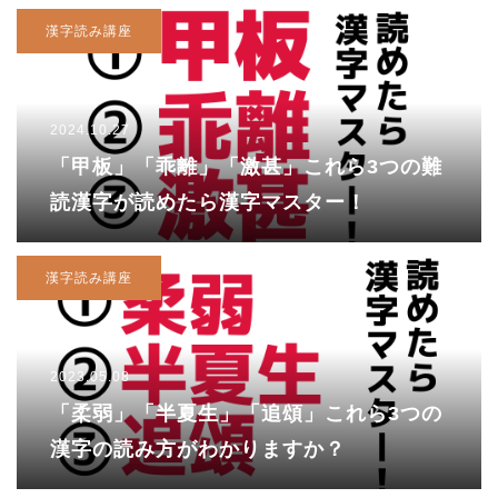
漢字読み講座
2024.10.27
「甲板」「乖離」「激甚」これら3つの難
読漢字が読めたら漢字マスター！
漢字読み講座
2023.05.08
「柔弱」「半夏生」「追頌」これら3つの
漢字の読み方がわかりますか？