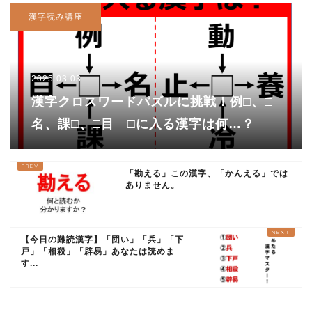
漢字読み講座
2025.03.03
漢字クロスワードパズルに挑戦！例□、□
名、課□、□目 □に入る漢字は何…？
「勘える」この漢字、「かんえる」では
ありません。
【今日の難読漢字】「団い」「兵」「下
戸」「相殺」「辟易」あなたは読めま
す...