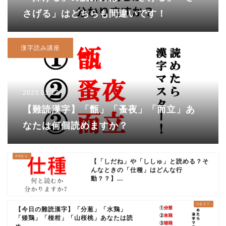
さげる」はどちらも間違いです！
漢字読み講座
2023.03.17
【難読漢字】「甑」「蚤夜」「而立」あ
なたは何個読めますか？
【「しだね」や「ししゅ」と読める？そ
んなときの「仕種」はどんな行
動？？】...
【今日の難読漢字】「分葱」「水鶏」
「矮鶏」「椪柑」「山桜桃」あなたは読