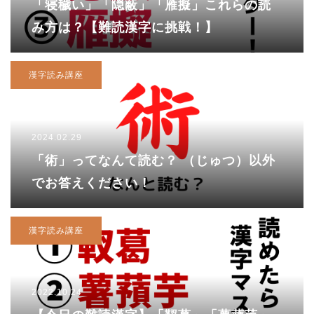
「寝穢い」「隠蔽」「雁擬」これらの読
み方は？【難読漢字に挑戦！】
漢字読み講座
2024.02.29
「術」ってなんて読む？ （じゅつ）以外
でお答えください！
漢字読み講座
2022.10.24