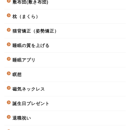
敷布団(敷き布団)
枕（まくら）
猫背矯正（姿勢矯正）
睡眠の質を上げる
睡眠アプリ
瞑想
磁気ネックレス
誕生日プレゼント
退職祝い