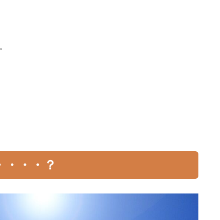
。
・・・・？