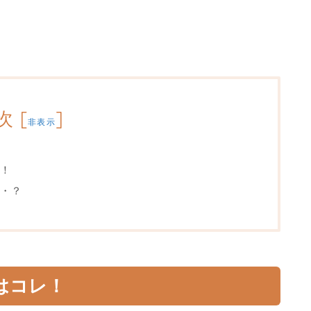
次
[
]
非表示
！
・？
はコレ！