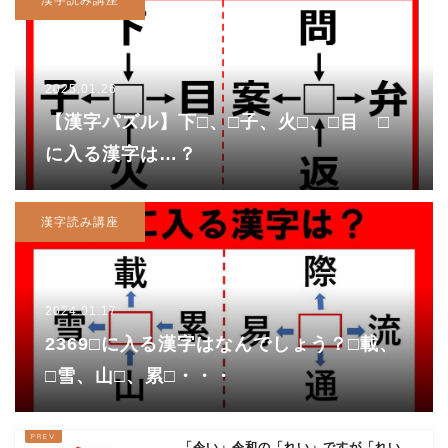
漢字読み講座
2025.01.26
【漢字パズル】下□、□子、火□、□目 □
に入る漢字は…？
漢字読み講座
2024.01.17
2369□に入る漢字はなんでしょう？□載、
□雪、山□、累□・・・
「令い」令和の「れい」ですが「れい