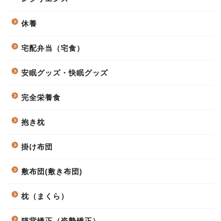
休養
宅配弁当（宅食）
安眠グッズ・快眠グッズ
完全栄養食
抱き枕
掛け布団
敷布団(敷き布団)
枕（まくら）
猫背矯正（姿勢矯正）