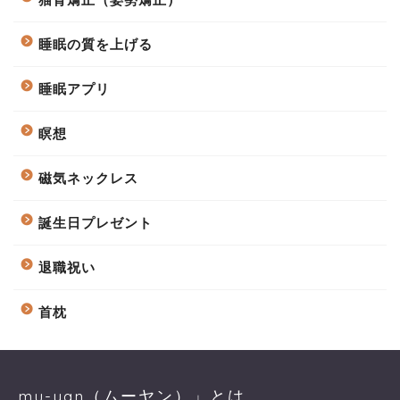
睡眠の質を上げる
睡眠アプリ
瞑想
磁気ネックレス
誕生日プレゼント
退職祝い
首枕
mu-yan（ムーヤン）」とは