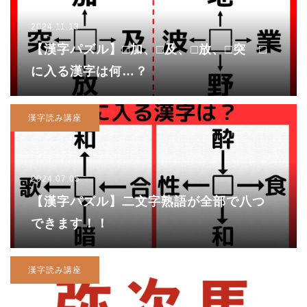
2024.11.13
【漢字パズル】□加、□及、□放、□突 □
に入る漢字は何…？
漢字読み講座
2024.07.05
【漢字パズル】二文字熟語が全部で八つ
できます！！
漢字読み講座