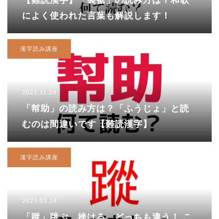
によく使われた言葉も解説します！
漢字読み講座
2022.11.24
「幇助」の読み方は？「ふうじょ」と読
むのは間違いです【難読漢字】
漢字読み講座
2023.03.14
「蹤」跳ぶ、挫ける、どっちも違う！ こ