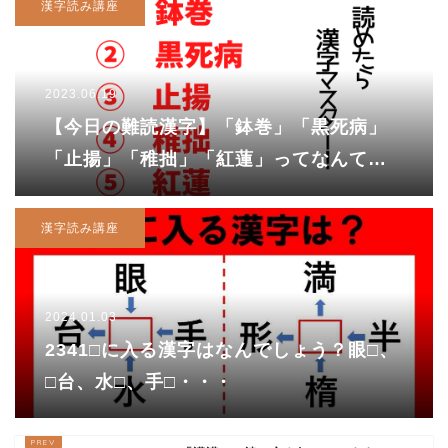
漢字読み講座
2023.06.19
【今日の難読漢字】「鉢巻」「黒死病」
「止揚」「稚拙」「紅蓮」ってなんて読
む？
漢字読み講座
2024.01.03
2341□に入る漢字はなんでしょう？眼□、
□台、水□、手□・・・