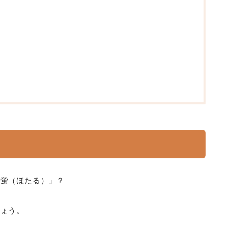
「蛍（ほたる）」？
しょう。