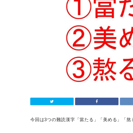
今回は3つの難読漢字「當たる」「美める」「熬