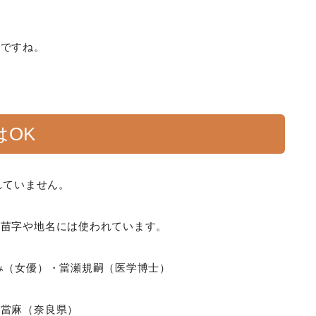
読ですね。
OK
れていません。
、苗字や地名には使われています。
み（女優）・當瀬規嗣（医学博士）
・當麻（奈良県）