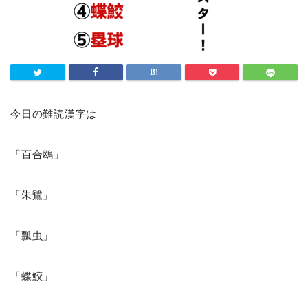
今日の難読漢字は
「百合鴎」
「朱鷺」
「瓢虫」
「蝶鮫」