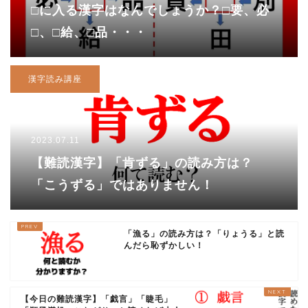
□に入る漢字はなんでしょうか？□要、必
□、□給、□品・・・
漢字読み講座
2023.07.11
【難読漢字】「肯ずる」の読み方は？
「こうずる」ではありません！
「漁る」の読み方は？「りょうる」と読
んだら恥ずかしい！
【今日の難読漢字】「戯言」「睫毛」