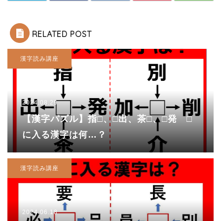
RELATED POST
漢字読み講座
2024.08.29
【漢字パズル】指□、□出、茶□、□発 □
に入る漢字は何…？
漢字読み講座
2024.06.18