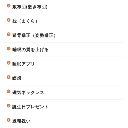
敷布団(敷き布団)
枕（まくら）
猫背矯正（姿勢矯正）
睡眠の質を上げる
睡眠アプリ
瞑想
磁気ネックレス
誕生日プレゼント
退職祝い