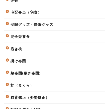
休養
宅配弁当（宅食）
安眠グッズ・快眠グッズ
完全栄養食
抱き枕
掛け布団
敷布団(敷き布団)
枕（まくら）
猫背矯正（姿勢矯正）