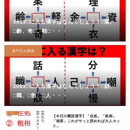
2024.04.29
3613□に入る漢字はなんでしょう？□案、
□齢、奇□、軽□・・・
漢字読み講座
2023.12.09
2093□に入る漢字はなんでしょう？□話、
□職、□散、□人・・・
【今日の難読漢字】「住処」「粗相」
「強面」これがサッと読めれば大人カッ
コ...