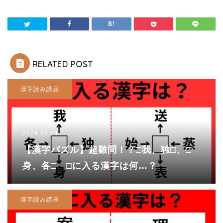
RELATED POST
漢字読み講座
2024.09.24
【漢字パズル】超難問！？□我、独□、□
身、各□ □に入る漢字は何…？
漢字読み講座