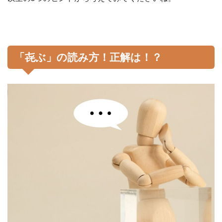
「㐂ぶ」の読み方！正解は！？