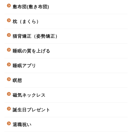
敷布団(敷き布団)
枕（まくら）
猫背矯正（姿勢矯正）
睡眠の質を上げる
睡眠アプリ
瞑想
磁気ネックレス
誕生日プレゼント
退職祝い