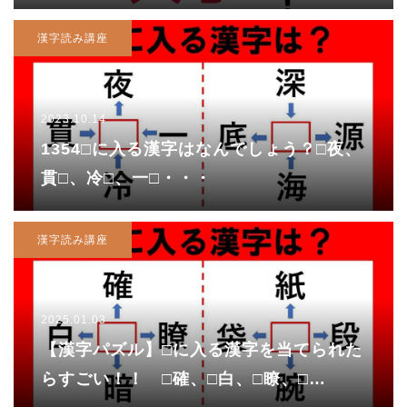
漢字読み講座
2023.10.14
1354□に入る漢字はなんでしょう？□夜、
貫□、冷□、一□・・・
漢字読み講座
2025.01.03
【漢字パズル】□に入る漢字を当てられた
らすごい！！ □確、□白、□瞭、□