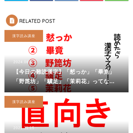
RELATED POST
漢字読み講座
2024.08.05
【今日の難読漢字】「憖っか」「畢竟」
「野箆坊」「驥足」「茉莉花」ってなん
て読む？
漢字読み講座
2021.11.15