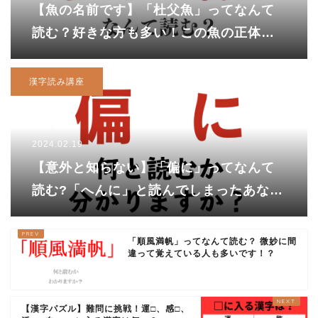
【魚の名前です】「杜父魚」ってなんて
読む？好きな方も多い！この魚の正体
は……
漢字読み講座
2024.02.19
【意外と知らない】「偏に」ってなんて
読む?「へんに」と読んでしまったあなた
は、、
「順風満帆」ってなんて読む？ 微妙に間
違って覚えている人も多いです！？
【漢字パズル】難問に挑戦！運□、感□、