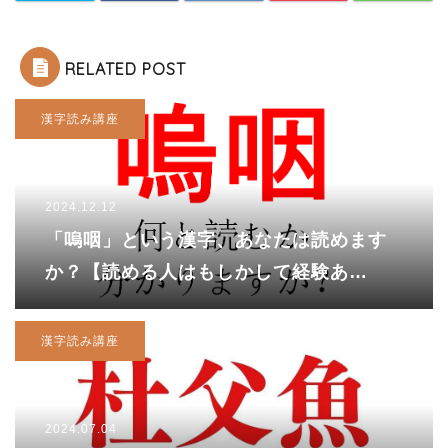
RELATED POST
漢字読み講座
2024.12.12
「嗚咽」という漢字、あなたは読めます
か？【読める人はもしかして経験あ
り！？一般的には辛いときに出るもので
す！】
漢字読み講座
2024.07.04