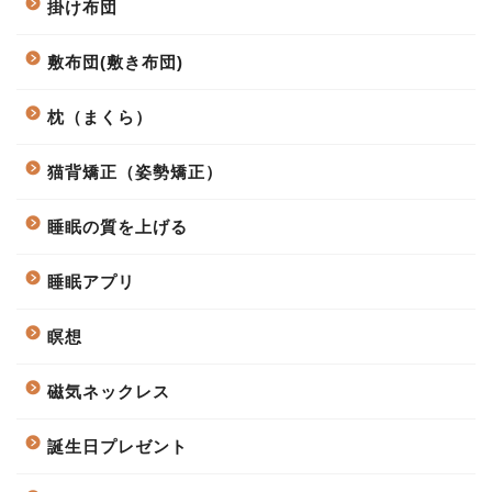
掛け布団
敷布団(敷き布団)
枕（まくら）
猫背矯正（姿勢矯正）
睡眠の質を上げる
睡眠アプリ
瞑想
磁気ネックレス
誕生日プレゼント