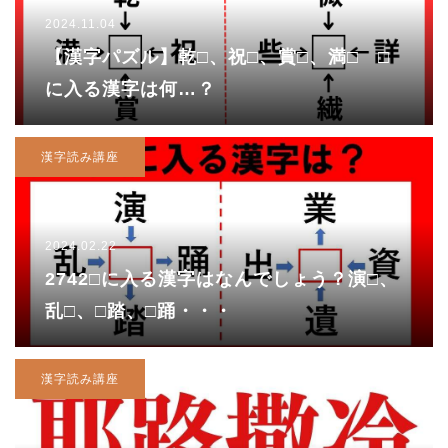
2024.11.04
【漢字パズル】乾□、祝□、賞□、満□ □
に入る漢字は何…？
漢字読み講座
2024.02.22
2742□に入る漢字はなんでしょう？演□、
乱□、□踏、□踊・・・
漢字読み講座