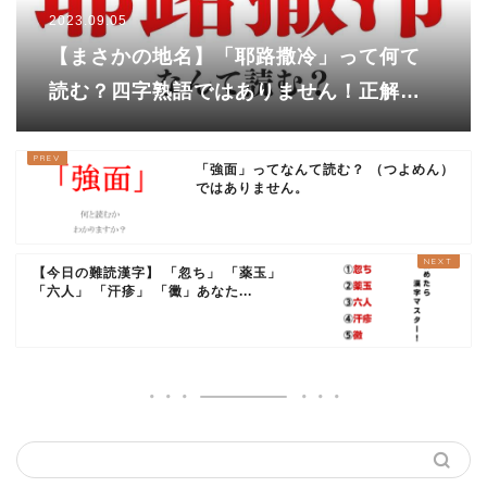
2023.09.05
【まさかの地名】「耶路撒冷」って何て
読む？四字熟語ではありません！正解は
有名なあの地のこと！
「強面」ってなんて読む？ （つよめん）
ではありません。
【今日の難読漢字】 「忽ち」 「薬玉」
「六人」 「汗疹」 「黴」あなた...