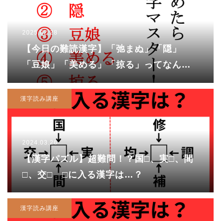
2025.02.28
【今日の難読漢字】「弛まぬ」「隠」
「豆娘」「美める」「掠る」ってなんて
読む！？
漢字読み講座
2024.03.26
【漢字パズル】超難問！？国□、実□、間
□、交□ □に入る漢字は…？
漢字読み講座