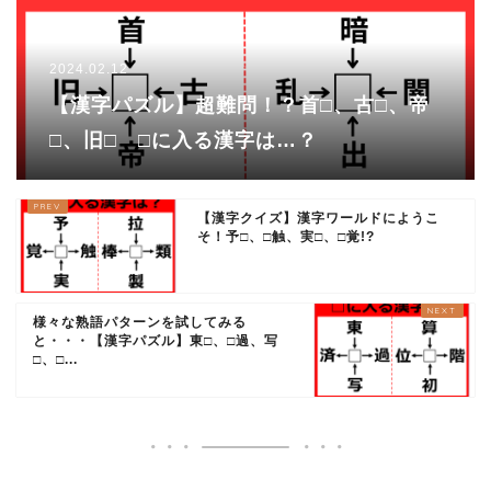
2024.02.12
【漢字パズル】超難問！？首□、古□、帝
□、旧□ □に入る漢字は…？
【漢字クイズ】漢字ワールドにようこ
そ！予□、□触、実□、□覚!?
様々な熟語パターンを試してみる
と・・・【漢字パズル】東□、□過、写
□、□...