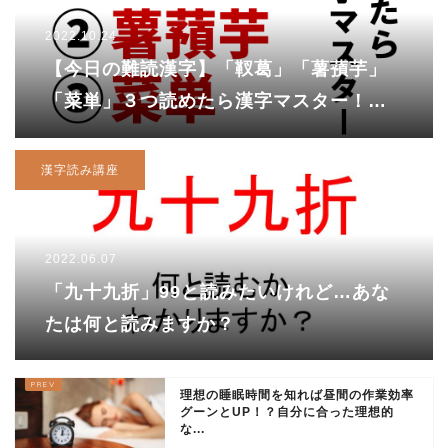
2022.10.24
【今日の難読漢字】「靫葛」「薯蕷芋」
「菜単」３つ読めたら漢字マスター！で
も（しゃくつ）と読んでしまった
ら・・・
漢字読み講座
2022.06.07
「九十九折」99と読みたいけれど…あな
たは何と読みますか？
理想の睡眠時間を知れば昼間の作業効率
グーンとUP！？自分に合った理想的
な...