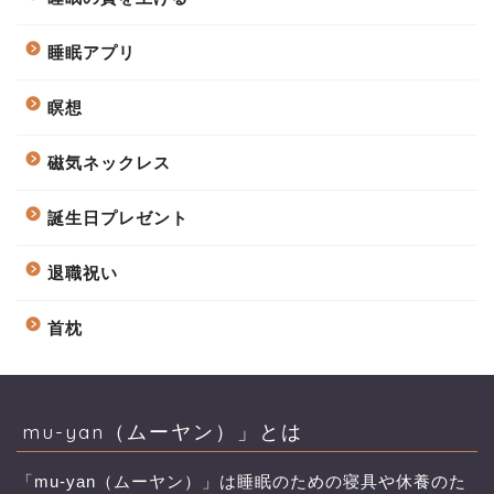
睡眠アプリ
瞑想
磁気ネックレス
誕生日プレゼント
退職祝い
首枕
mu-yan（ムーヤン）」とは
「mu-yan（ムーヤン）」は睡眠のための寝具や休養のた