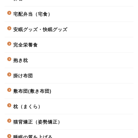
宅配弁当（宅食）
安眠グッズ・快眠グッズ
完全栄養食
抱き枕
掛け布団
敷布団(敷き布団)
枕（まくら）
猫背矯正（姿勢矯正）
睡眠の質を上げる