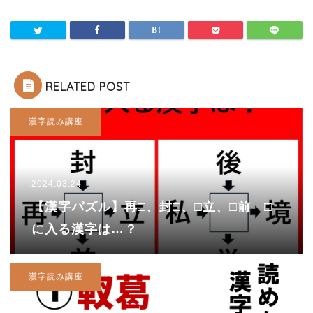
RELATED POST
漢字読み講座
2024.03.24
【漢字パズル】再□、封□、□立、□前 □
に入る漢字は…？
漢字読み講座