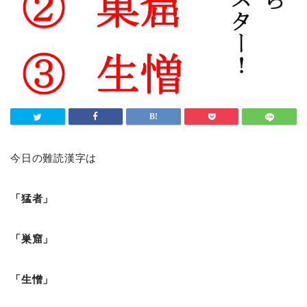
今日の難読漢字は
「猛者」
「巣窟」
「生憎」